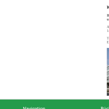
I
u
A
1
T
E